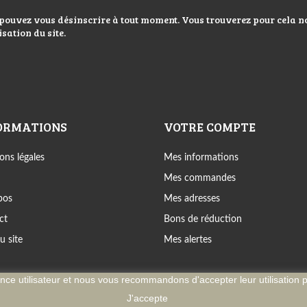
pouvez vous désinscrire à tout moment. Vous trouverez pour cela n
isation du site.
ORMATIONS
VOTRE COMPTE
ons légales
Mes informations
Mes commandes
pos
Mes adresses
ct
Bons de réduction
u site
Mes alertes
ence utilisateur et nous vous recommandons d'accepter leur utilisation 
 2026 Couteaux de Thiers - Tous droits réservés. Conçu par La Machi
J'accepte