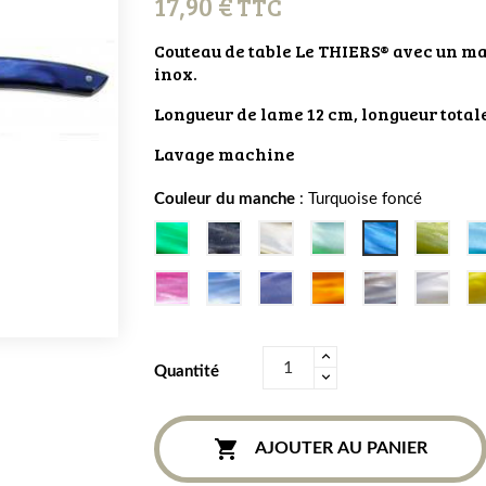
17,90 €
TTC
Couteau de table Le THIERS® avec un ma
inox.
Longueur de lame 12 cm, longueur total
Lavage machine
Couleur du manche
Vert
Anthracite
Naturel
Vert
Turquoise
Vert
prairie
pale
foncé
olive
Rose
Lavande
Parme
Orange
Gris
Blanc
Quantité

AJOUTER AU PANIER