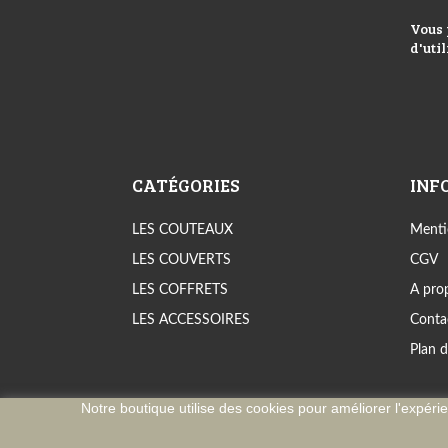
Vous 
d'util
CATÉGORIES
INF
LES COUTEAUX
Menti
LES COUVERTS
CGV
LES COFFRETS
A pro
LES ACCESSOIRES
Conta
Plan d
Notre boutique utilise des cookies pour améliorer l'expéri
©