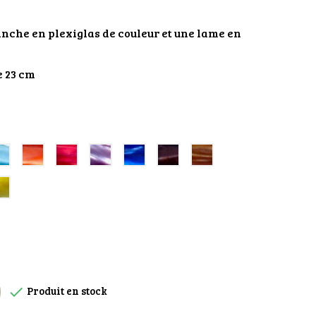
nche en plexiglas de couleur et une lame en
e 23 cm
Turquoise
Perle
Rouge
Violet
Bleu
Cacao
Marron
claire
d'orange
roi
Jaune
Produit en stock
