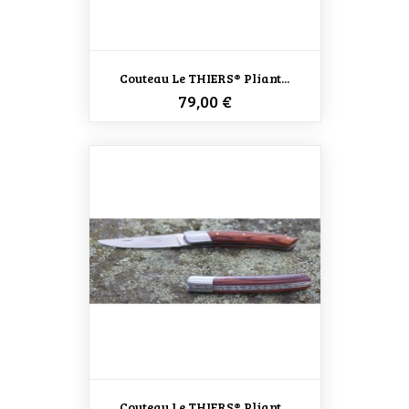
Couteau Le THIERS® Pliant...
Prix
79,00 €
Couteau Le THIERS® Pliant...