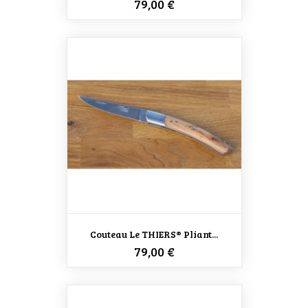
Prix
79,00 €
Couteau Le THIERS® Pliant...
Prix
79,00 €