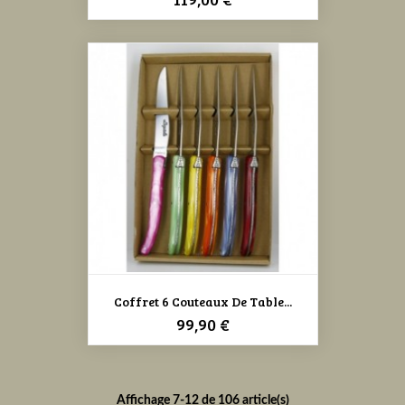
Coffret 6 Couteaux De Table...
Prix
99,90 €
Affichage 7-12 de 106 article(s)