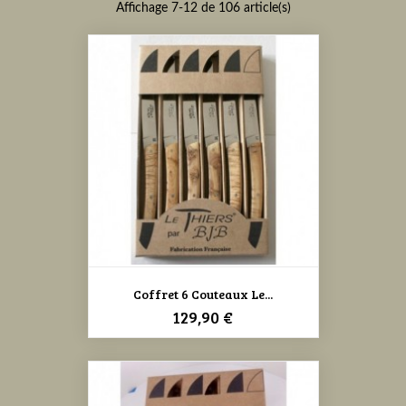
Affichage 7-12 de 106 article(s)
Coffret 6 Couteaux Le...
Prix
129,90 €