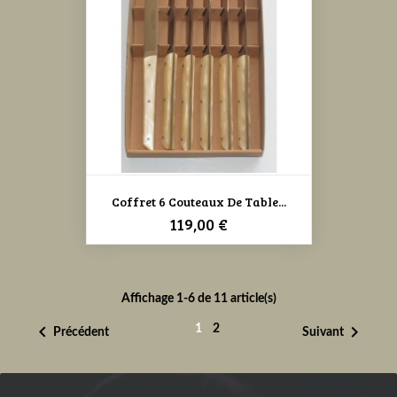
Coffret 6 Couteaux De Table...
Prix
119,00 €
Affichage 1-6 de 11 article(s)


1
2
Précédent
Suivant