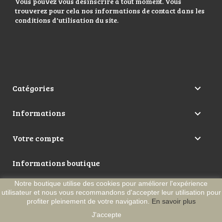
Vous pouvez vous désinscrire à tout moment. Vous
trouverez pour cela nos informations de contact dans les
conditions d'utilisation du site.
Catégories

Informations

Votre compte

Informations boutique
Notre boutique utilise des cookies pour améliorer l'expérience
utilisateur et nous vous recommandons d'accepter leur utilisation pour
© 2026 Couteaux de Thiers - Tous droits réservés. Conçu
profiter pleinement de votre navigation.
En savoir plus
par La Machine
J'accepte